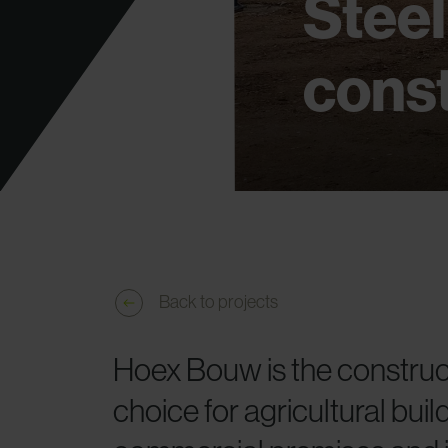
Steel 
const
Back to projects
Hoex Bouw is the construct
choice for agricultural buil