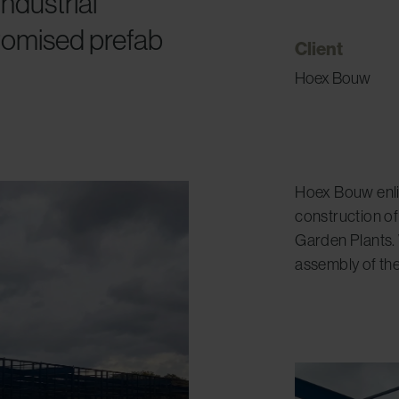
ndustrial
ustomised prefab
Client
Hoex Bouw
Hoex Bouw enli
construction o
Garden Plants. 
assembly of the