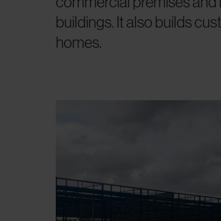
commercial premises and i
buildings. It also builds c
homes.