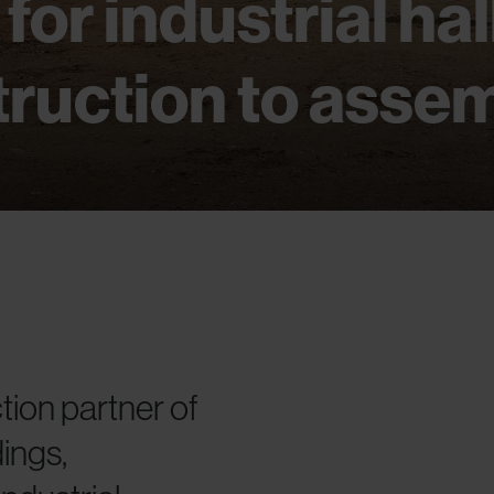
for industrial hal
ruction to asse
ion partner of
dings,