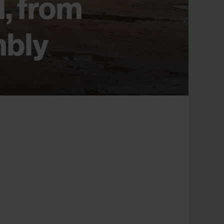
l, from 
mbly