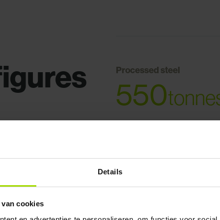
figures
Processed steel
550
tonne
Details
Surface area
10.468
m
 van cookies
ent en advertenties te personaliseren, om functies voor social