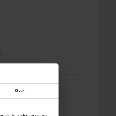
s
Over
²
 media te bieden en om ons