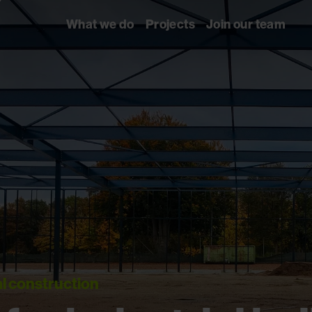
What we do
Projects
Join our team
l construction