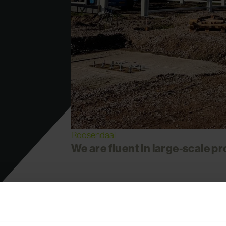
Roosendaal
We are fluent in large-scale pr