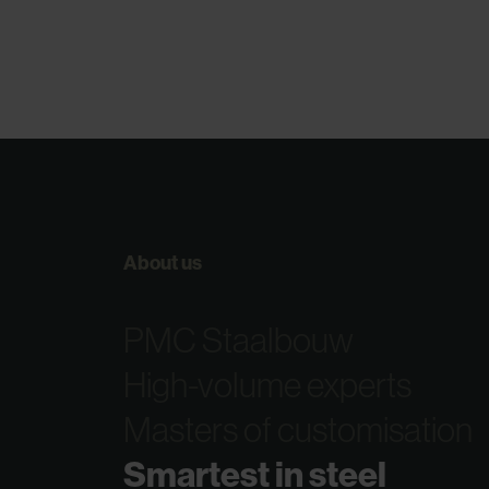
About us
PMC Staalbouw
High-volume experts
Masters of customisation
Smartest in steel