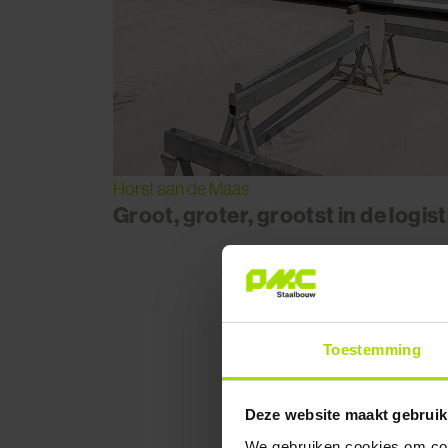
Horst aan de Maas
Groot, groter, grootst in de logis
Toestemming
Deze website maakt gebruik
We gebruiken cookies om cont