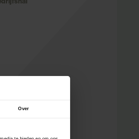
drijfshal
Over
 media te bieden en om ons