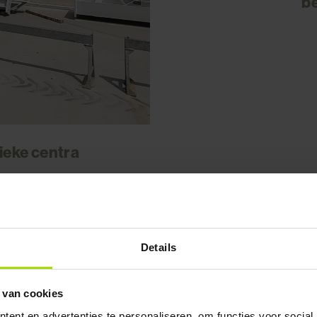
be
tieke centra
Details
 van cookies
ent en advertenties te personaliseren, om functies voor social