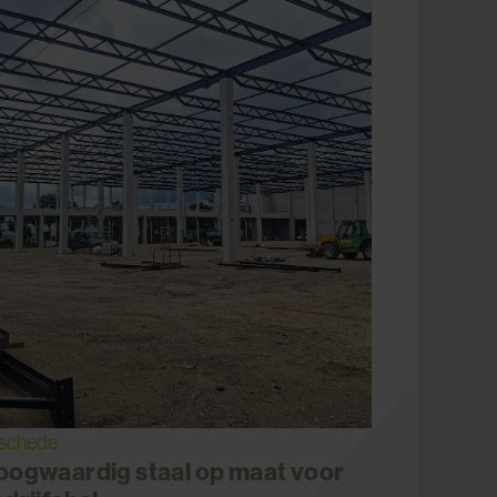
schede
oogwaardig staal op maat voor