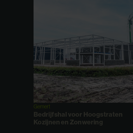
Gemert
Bedrijfshal voor Hoogstraten
Kozijnen en Zonwering